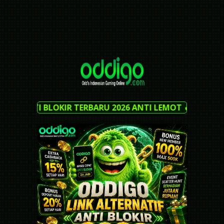
ATIF ANTI BLOKIR TERBARU 2026 ANTI LEMOT 🔥 | AKSES