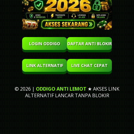
LOGIN ODDIGO
DAFTAR ANTI BLOKIR
LINK ALTERNATIF
LIVE CHAT CEPAT
© 2026 |
ODDIGO ANTI LEMOT
★ AKSES LINK
ALTERNATIF LANCAR TANPA BLOKIR